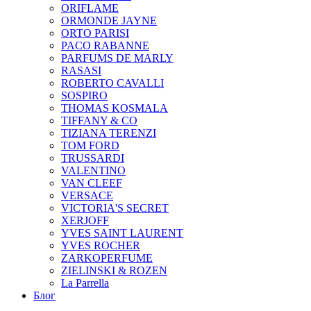
ORIFLAME
ORMONDE JAYNE
ORTO PARISI
PACO RABANNE
PARFUMS DE MARLY
RASASI
ROBERTO CAVALLI
SOSPIRO
THOMAS KOSMALA
TIFFANY & CO
TIZIANA TERENZI
TOM FORD
TRUSSARDI
VALENTINO
VAN CLEEF
VERSACE
VICTORIA'S SECRET
XERJOFF
YVES SAINT LAURENT
YVES ROCHER
ZARKOPERFUME
ZIELINSKI & ROZEN
La Parrella
Блог