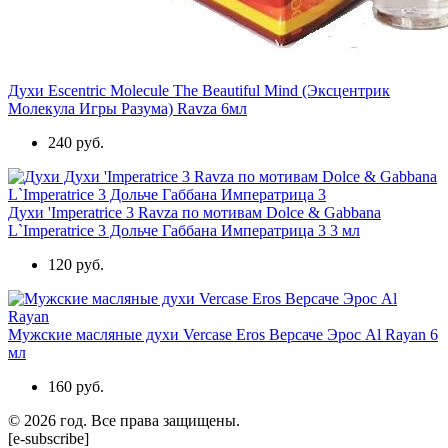
Духи Escentric Molecule The Beautiful Mind (Эксцентрик
Молекула Игры Разума) Ravza 6мл
240 руб.
Духи 'Imperatrice 3 Ravza по мотивам Dolce & Gabbana
L`Imperatrice 3 Дольче Габбана Императрица 3 3 мл
120 руб.
Мужские масляные духи Vercase Eros Версаче Эрос Al Rayan 6
мл
160 руб.
© 2026 год. Все права защищены.
[e-subscribe]