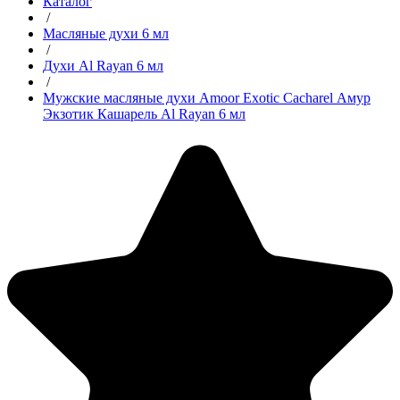
Каталог
/
Масляные духи 6 мл
/
Духи Al Rayan 6 мл
/
Мужские масляные духи Amoor Exotic Cacharel Амур
Экзотик Кашарель Al Rayan 6 мл