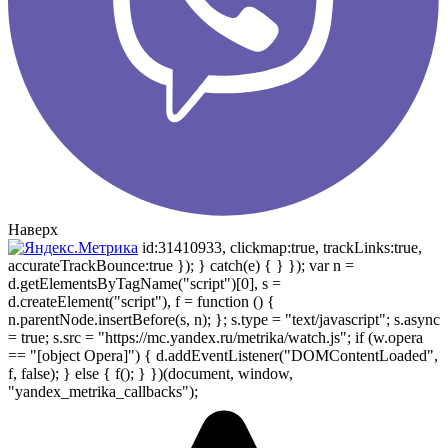
Наверх
id:31410933, clickmap:true, trackLinks:true,
accurateTrackBounce:true }); } catch(e) { } }); var n =
d.getElementsByTagName("script")[0], s =
d.createElement("script"), f = function () {
n.parentNode.insertBefore(s, n); }; s.type = "text/javascript"; s.async
= true; s.src = "https://mc.yandex.ru/metrika/watch.js"; if (w.opera
== "[object Opera]") { d.addEventListener("DOMContentLoaded",
f, false); } else { f(); } })(document, window,
"yandex_metrika_callbacks");