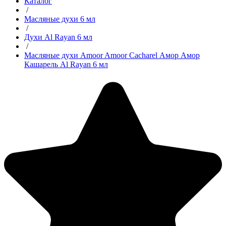
Каталог
/
Масляные духи 6 мл
/
Духи Al Rayan 6 мл
/
Масляные духи Amoor Amoor Cacharel Амор Амор
Кашарель Al Rayan 6 мл