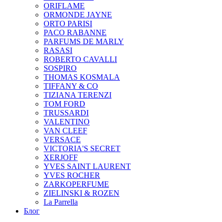
ORIFLAME
ORMONDE JAYNE
ORTO PARISI
PACO RABANNE
PARFUMS DE MARLY
RASASI
ROBERTO CAVALLI
SOSPIRO
THOMAS KOSMALA
TIFFANY & CO
TIZIANA TERENZI
TOM FORD
TRUSSARDI
VALENTINO
VAN CLEEF
VERSACE
VICTORIA'S SECRET
XERJOFF
YVES SAINT LAURENT
YVES ROCHER
ZARKOPERFUME
ZIELINSKI & ROZEN
La Parrella
Блог