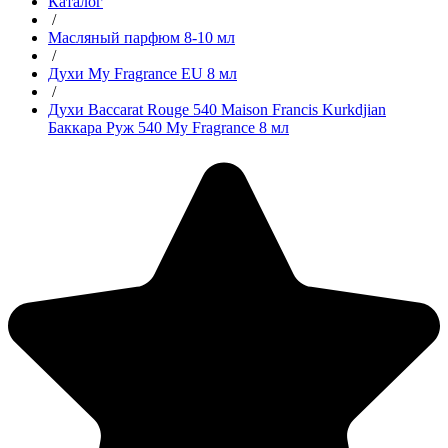
Каталог
/
Масляный парфюм 8-10 мл
/
Духи My Fragrance EU 8 мл
/
Духи Baccarat Rouge 540 Maison Francis Kurkdjian
Баккара Руж 540 My Fragrance 8 мл