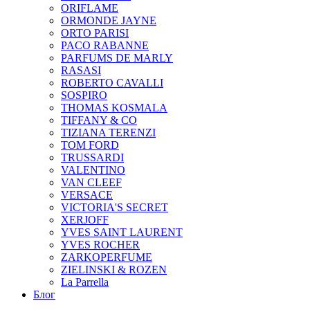
ORIFLAME
ORMONDE JAYNE
ORTO PARISI
PACO RABANNE
PARFUMS DE MARLY
RASASI
ROBERTO CAVALLI
SOSPIRO
THOMAS KOSMALA
TIFFANY & CO
TIZIANA TERENZI
TOM FORD
TRUSSARDI
VALENTINO
VAN CLEEF
VERSACE
VICTORIA'S SECRET
XERJOFF
YVES SAINT LAURENT
YVES ROCHER
ZARKOPERFUME
ZIELINSKI & ROZEN
La Parrella
Блог