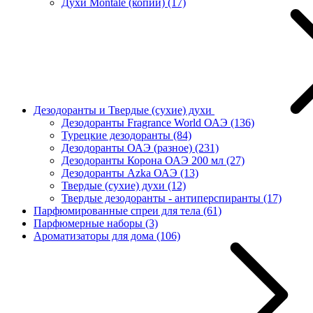
Духи Montale (копии)
(17)
Дезодоранты и Твердые (сухие) духи
Дезодоранты Fragrance World ОАЭ
(136)
Турецкие дезодоранты
(84)
Дезодоранты ОАЭ (разное)
(231)
Дезодоранты Корона ОАЭ 200 мл
(27)
Дезодоранты Azka ОАЭ
(13)
Твердые (сухие) духи
(12)
Твердые дезодоранты - антиперспиранты
(17)
Парфюмированные спреи для тела
(61)
Парфюмерные наборы
(3)
Ароматизаторы для дома
(106)