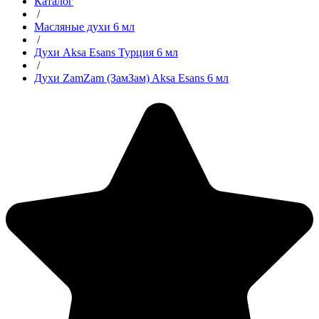
Каталог
/
Масляные духи 6 мл
/
Духи Aksa Esans Турция 6 мл
/
Духи ZamZam (ЗамЗам) Aksa Esans 6 мл