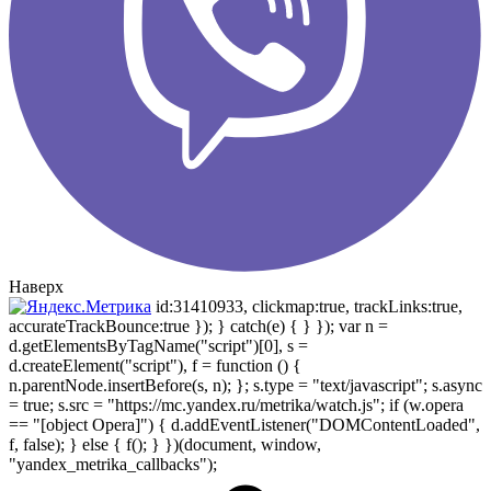
Наверх
id:31410933, clickmap:true, trackLinks:true,
accurateTrackBounce:true }); } catch(e) { } }); var n =
d.getElementsByTagName("script")[0], s =
d.createElement("script"), f = function () {
n.parentNode.insertBefore(s, n); }; s.type = "text/javascript"; s.async
= true; s.src = "https://mc.yandex.ru/metrika/watch.js"; if (w.opera
== "[object Opera]") { d.addEventListener("DOMContentLoaded",
f, false); } else { f(); } })(document, window,
"yandex_metrika_callbacks");