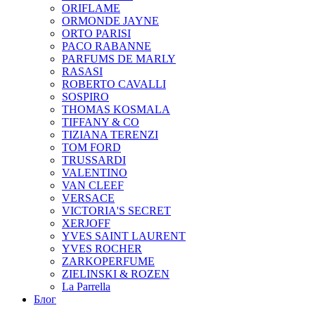
ORIFLAME
ORMONDE JAYNE
ORTO PARISI
PACO RABANNE
PARFUMS DE MARLY
RASASI
ROBERTO CAVALLI
SOSPIRO
THOMAS KOSMALA
TIFFANY & CO
TIZIANA TERENZI
TOM FORD
TRUSSARDI
VALENTINO
VAN CLEEF
VERSACE
VICTORIA'S SECRET
XERJOFF
YVES SAINT LAURENT
YVES ROCHER
ZARKOPERFUME
ZIELINSKI & ROZEN
La Parrella
Блог