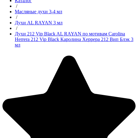
Каталог
/
Масляные духи 3-4 мл
/
Духи AL RAYAN 3 мл
/
Духи 212 Vip Black AL RAYAN по мотивам Carolina
Herrera 212 Vip Black Каролина Херрера 212 Вип Блэк 3
мл