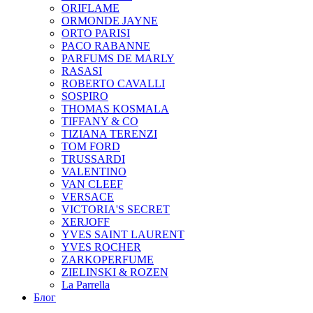
ORIFLAME
ORMONDE JAYNE
ORTO PARISI
PACO RABANNE
PARFUMS DE MARLY
RASASI
ROBERTO CAVALLI
SOSPIRO
THOMAS KOSMALA
TIFFANY & CO
TIZIANA TERENZI
TOM FORD
TRUSSARDI
VALENTINO
VAN CLEEF
VERSACE
VICTORIA'S SECRET
XERJOFF
YVES SAINT LAURENT
YVES ROCHER
ZARKOPERFUME
ZIELINSKI & ROZEN
La Parrella
Блог