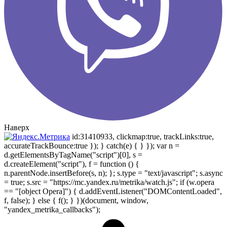
Наверх
id:31410933, clickmap:true, trackLinks:true,
accurateTrackBounce:true }); } catch(e) { } }); var n =
d.getElementsByTagName("script")[0], s =
d.createElement("script"), f = function () {
n.parentNode.insertBefore(s, n); }; s.type = "text/javascript"; s.async
= true; s.src = "https://mc.yandex.ru/metrika/watch.js"; if (w.opera
== "[object Opera]") { d.addEventListener("DOMContentLoaded",
f, false); } else { f(); } })(document, window,
"yandex_metrika_callbacks");