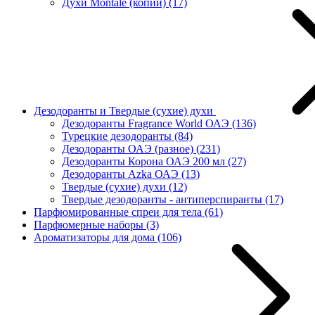
Духи Montale (копии)
(17)
Дезодоранты и Твердые (сухие) духи
Дезодоранты Fragrance World ОАЭ
(136)
Турецкие дезодоранты
(84)
Дезодоранты ОАЭ (разное)
(231)
Дезодоранты Корона ОАЭ 200 мл
(27)
Дезодоранты Azka ОАЭ
(13)
Твердые (сухие) духи
(12)
Твердые дезодоранты - антиперспиранты
(17)
Парфюмированные спреи для тела
(61)
Парфюмерные наборы
(3)
Ароматизаторы для дома
(106)